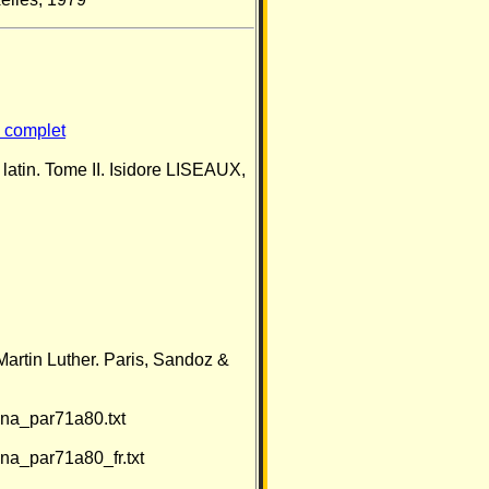
e complet
 latin. Tome II. Isidore LISEAUX,
Martin Luther. Paris, Sandoz &
iana_par71a80.txt
iana_par71a80_fr.txt