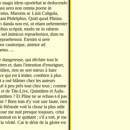
to magis idem oportebat in dedocendo
uasi uero non omnia poene in
utus, Maronis ac Liuii Caligula,
ani Philelphus. Quid quod Plinius
o danda non est, ut etiam uehementer
libus scripsit, modo ne in rabiem
m uel inimicus repraehensor, dum ne
epraehensor. Etenim si uere
tior cautiorque, animor ad
tus. ...
e dangereuse, qui déchire tout le
res et, dans l'intention d'enseigner,
lien, rien ne sert mieux à faire
ce qui est à imiter, combien à plus
nt a osé blâmer chez les auteurs
qué à peu près tout chez tous ; comme
e et de Tite-Live, Quintilien et Aulu-
ilien ? Et Pline ne se refuse-t-il pas
ent ? Bien loin d'y voir une faute, rien
ù Hésiode voit la chose la plus utile
 loue me nuit presque toujours, celui
truit en le quittant ; s'il a tort, je me
a vérité. Car le désir de la gloire est