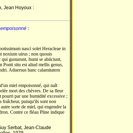
n, Jean Hoyoux :
 empoisonné
:
 potissimum nasci solet Heracleae in
nt noxium uirus ; non quouis
qui gustarunt, humi se abiiciunt,
Ponti situ est aliud mellis genus,
endri. Aduersus hanc calamitatem
 d'un miel empoisonné, qui naît
pelée mort des chèvres. De sa fleur
t pourri par une humidité excessive ;
a fraîcheur, puisqu'ils sont non
autre sorte de miel, qui engendre la
ndron. Contre ce fléau Pline indique
 Guy Serbat, Jean-Claude
xelles, 1979