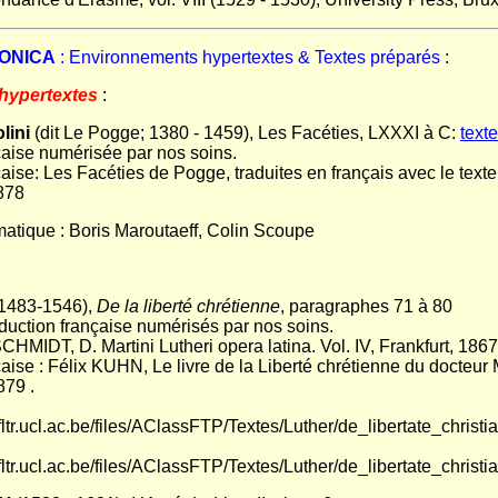
RONICA
: Environnements hypertextes & Textes préparés
:
hypertextes
:
lini
(dit Le Pogge; 1380 - 1459), Les Facéties, LXXXI à C:
text
çaise numérisée par nos soins.
aise: Les Facéties de Pogge, traduites en français avec le texte
1878
rmatique : Boris Maroutaeff, Colin Scoupe
1483-1546),
De la liberté chrétienne
, paragraphes 71 à 80
raduction française numérisés par nos soins.
 SCHMIDT, D. Martini Lutheri opera latina. Vol. IV, Frankfurt, 1867
aise : Félix KUHN, Le livre de la Liberté chrétienne du docteur 
879 .
i.fltr.ucl.ac.be/files/AClassFTP/Textes/Luther/de_libertate_christ
i.fltr.ucl.ac.be/files/AClassFTP/Textes/Luther/de_libertate_christ