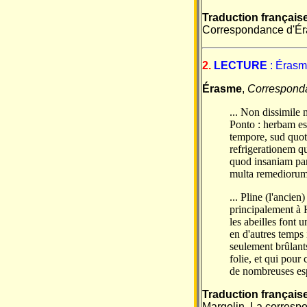
Traduction français
Correspondance d'Éra
2.
LECTURE
: Érasme
Érasme
,
Correspond
... Non dissimile
Ponto : herbam es
tempore, sud quot
refrigerationem q
quod insaniam par
multa remediorum
... Pline (l'ancie
principalement à H
les abeilles font 
en d'autres temps 
seulement brûlants
folie, et qui pour
de nombreuses esp
Traduction français
Margolin, La correspo