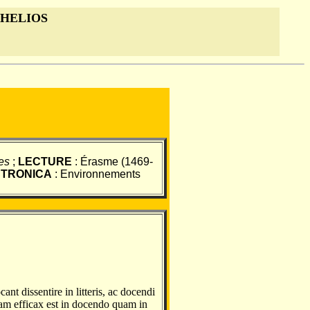
 HELIOS
res
;
LECTURE
: Érasme (1469-
CTRONICA
: Environnements
nt dissentire in litteris, ac docendi
tam efficax est in docendo quam in