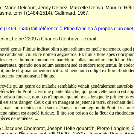
e
: Marie Delcourt, Jenny Delhez, Marcelle Derwa, Maurice Héli
sme, tomi I (1484-1514), Gallimard, 1967.
 (1469-1536) fait référence à Pline l'Ancien à propos d'un
miel
ance
, Lettre 2209 à Charles Utenhove - extrait :
 morbi genus Plinius indicat olim gigni solitum ex melle uenenato, quod
se candidam, cui ex re nomen aegoletros. Ex huius flore apes concipiu
ies uer est humore immodico marcidum ; alias innoxium conficitur. Hoc 
uaerentes, quando non solum aestuant sed et sudore torquentur. In eodem 
it, unde et g-mainomenon dicitur. Id uenenum colligit ex flore rhodod
 genera commonstrat Plinius.
n) révèle qu'un genre de maladie semblable venait généralement autrefois
éraclée du Pont : c'est une plante blanche, qui pour cette raison est ap
un poison funeste, non pas n'importe quand, mais lorsque le printemps es
il est sans danger. Ceux qui en mangent se jettent à terre, cherchant de l
, mais tourmentés par la sueur. Dans la même région du Pont il y a une 
 cette raison est appelé furieux. Il tire son poison de la fleur du rhodode
èces de remèdes. ...
e
: Jacques Chomarat, Joseph Helle gouarc'h, Pierre Langlois,
ndance d'Érasme, vol. VIII (1529 - 1530), University Press, Bru