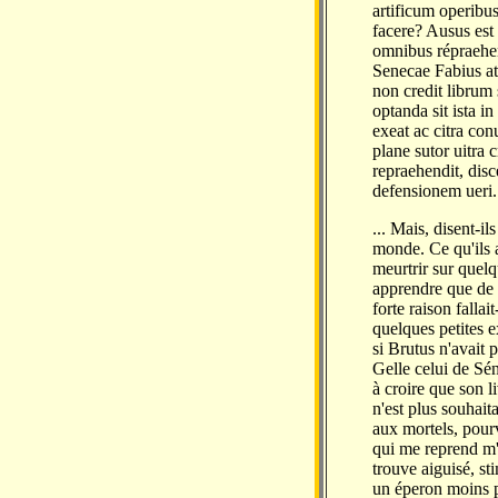
artificum operibu
facere? Ausus est
omnibus répraehen
Senecae Fabius at
non credit librum
optanda sit ista i
exeat ac citra co
plane sutor uitra
repraehendit, disc
defensionem ueri.
... Mais, disent-i
monde. Ce qu'ils a
meurtrir sur quelq
apprendre que de m
forte raison falla
quelques petites 
si Brutus n'avait 
Gelle celui de Sén
à croire que son li
n'est plus souhait
aux mortels, pourv
qui me reprend m'es
trouve aiguisé, sti
un éperon moins pi