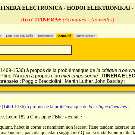
s ITINERA ELECTRONICA - HODOI ELEKTRONIKAI -
Actu' ITINERA+
(Actualités - Nouvelles)
il
Liste des actualités
Recherche
Actualité
Administration
(1469-1536) à propos de la problématique de
la critique d'oeuv
à Pline l'Ancien à propos d'un
miel empoisonné
;
ITINERA ELE
réparés : Poggio Bracciolini ; Martin Luther, John Barclay ;
 (1469-1536) à propos de la problématique de
la critique d'oeuvres
:
ce
, Lettre 182 à Christophe Fisher - extrait :
quiunt, habet in cornu et neminem non lacerat. Itane tandem lacerare uoca
ima laudaris, paucula quaedam suggillare? Quod si iuxta Fabium nihil 