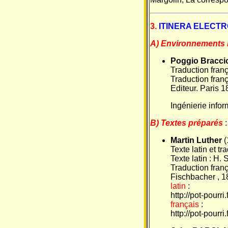
3.
ITINERA ELECT
A) Environnements 
Poggio Braccio
Traduction fran
Traduction franç
Editeur. Paris 
Ingénierie info
B) Textes préparés
:
Martin Luther
(
Texte latin et t
Texte latin : H.
Traduction franç
Fischbacher , 1
latin
:
http://pot-pourr
français
:
http://pot-pourr