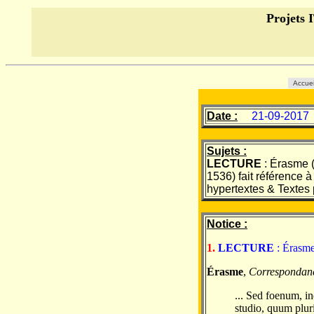
Projet
Accue
Date :
21-09-2017
Sujets :
LECTURE
: Érasme 
1536) fait référence 
hypertextes & Textes p
Notice :
1.
LECTURE
: Érasme
Érasme
,
Correspondan
... Sed foenum, in
studio, quum plur