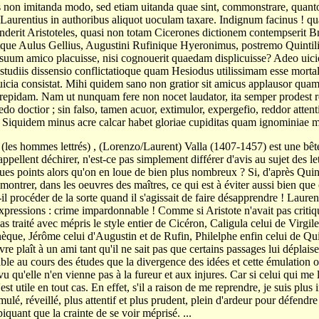
s non imitanda modo, sed etiam uitanda quae sint, commonstrare, quan
 Laurentius in authoribus aliquot uoculam taxare. Indignum facinus ! q
derit Aristoteles, quasi non totam Cicerones dictionem contempserit Br
que Aulus Gellius, Augustini Rufinique Hyeronimus, postremo Quintili
 suum amico placuisse, nisi cognouerit quaedam displicuisse? Adeo uici
n studiis dissensio conflictatioque quam Hesiodus utilissimam esse morta
nuicia consistat. Mihi quidem sano non gratior sit amicus applausor qua
 crepidam. Nam ut nunquam fere non nocet laudator, ita semper prodest r
edo doctior ; sin falso, tamen acuor, extimulor, expergefio, reddor atten
 Siquidem minus acre calcar habet gloriae cupiditas quam ignominiae me
ls (les hommes lettrés) , (Lorenzo/Laurent) Valla (1407-1457) est une bêt
ppellent déchirer, n'est-ce pas simplement différer d'avis au sujet des lett
ues points alors qu'on en loue de bien plus nombreux ? Si, d'après Quinti
ontrer, dans les oeuvres des maîtres, ce qui est à éviter aussi bien que 
it-il procéder de la sorte quand il s'agissait de faire désapprendre ! Laure
expressions : crime impardonnable ! Comme si Aristote n'avait pas criti
pas traité avec mépris le style entier de Cicéron, Caligula celui de Virgil
èque, Jérôme celui d'Augustin et de Rufin, Philelphe enfin celui de Quint
vre plaît à un ami tant qu'il ne sait pas que certains passages lui déplais
able au cours des études que la divergence des idées et cette émulation o
u qu'elle n'en vienne pas à la fureur et aux injures. Car si celui qui me
t utile en tout cas. En effet, s'il a raison de me reprendre, je suis plus ins
mulé, réveillé, plus attentif et plus prudent, plein d'ardeur pour défendre l
quant que la crainte de se voir méprisé. ...