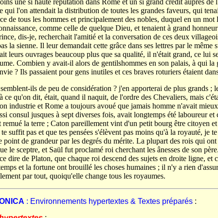
ins une si haute réputation dans Rome et un si grand crédit auprès de l
e qui l'on attendait la distribution de toutes les grandes faveurs, qui tena
nce de tous les hommes et principalement des nobles, duquel en un mot
connaissance, comme celle de quelque Dieu, et tenaient à grand honneur 
ince, dis-je, recherchait l'amitié et la conversation de ces deux villageo
as la sienne. Il leur demandait cette grâce dans ses lettres par le même st
ait leurs ouvrages beaucoup plus que sa qualité, il n'était grand, ce lui s
lume. Combien y avait-il alors de gentilshommes en son palais, à qui la
nvie ? Ils passaient pour gens inutiles et ces braves roturiers étaient dans
semblent-ils de peu de considération ? j'en apporterai de plus grands ; 
 ce qu'on dit, était, quand il naquit, de l'ordre des Chevaliers, mais c'étai
son industrie et Rome a toujours avoué que jamais homme n'avait mieux 
ssi consul jusques à sept diverses fois, avait longtemps été laboureur et
t remué la terre ; Caton pareillement vint d'un petit bourg être citoyen e
te suffit pas et que tes pensées s'élèvent pas moins qu'à la royauté, je t
 ce point de grandeur par les degrés du mérite. La plupart des rois qui 
que le sceptre, et Saül fut proclamé roi cherchant les ânesses de son pèr
e ce dire de Platon, que chaque roi descend des sujets en droite ligne, et c
 temps et la fortune ont brouillé les choses humaines ; il n'y a rien d'as
iblement par tout, quoiqu'elle change tous les royaumes.
RONICA
: Environnements hypertextes & Textes préparés
:
hypertextes
: