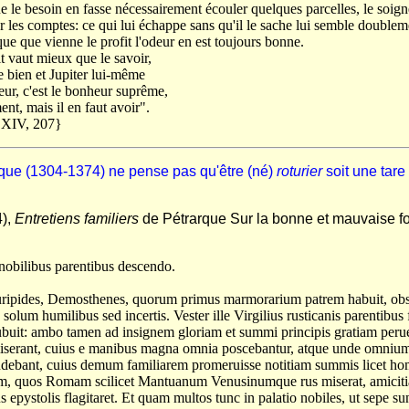
ue le besoin en fasse nécessairement écouler quelques parcelles, le soign
ur les comptes: ce qui lui échappe sans qu'il le sache lui semble doublem
ue que vienne le profit l'odeur en est toujours bonne.
t vaut mieux que le savoir,
bien et Jupiter lui-même
eur, c'est le bonheur suprême,
nt, mais il en faut avoir".
, XIV, 207}
rque (1304-1374) ne pense pas qu'être (né)
roturier
soit une tare
4),
Entretiens familiers
de Pétrarque Sur la bonne et mauvaise for
bilibus parentibus descendo.
uripides, Demosthenes, quorum primus marmorarium patrem habuit, obs
 solum humilibus sed incertis. Vester ille Virgilius rusticanis parentibus 
buit: ambo tamen ad insignem gloriam et summi principis gratiam perue
iserant, cuius e manibus magna omnia poscebantur, atque unde omniu
ndebant, cuius demum familiarem promeruisse notitiam summis licet h
m, quos Romam scilicet Mantuanum Venusinumque rus miserat, amicitia
s epystolis flagitaret. Et quam multos tunc in palatio nobiles, ut sepe su