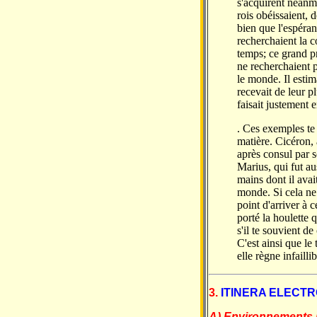
s'acquirent néanmo
rois obéissaient, d
bien que l'espéra
recherchaient la 
temps; ce grand pr
ne recherchaient p
le monde. Il estim
recevait de leur p
faisait justement e
. Ces exemples te 
matière. Cicéron, à
après consul par 
Marius, qui fut au
mains dont il avai
monde. Si cela ne 
point d'arriver à
porté la houlette 
s'il te souvient d
C'est ainsi que le
elle règne infaill
3.
ITINERA ELECT
A) Environnements 