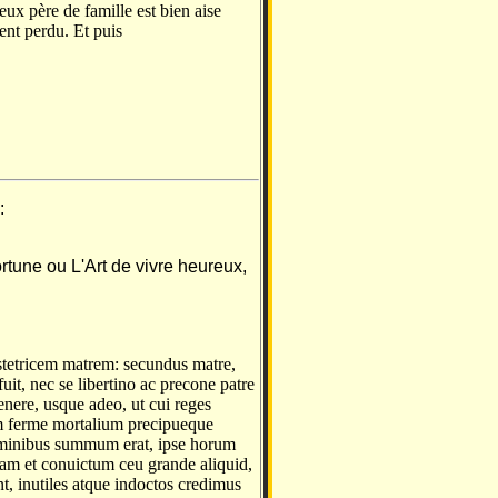
eux père de famille est bien aise
ent perdu. Et puis
:
tune ou L'Art de vivre heureux,
tetricem matrem: secundus matre,
fuit, nec se libertino ac precone patre
nere, usque adeo, ut cui reges
m ferme mortalium precipueque
ominibus summum erat, ipse horum
m et conuictum ceu grande aliquid,
nt, inutiles atque indoctos credimus