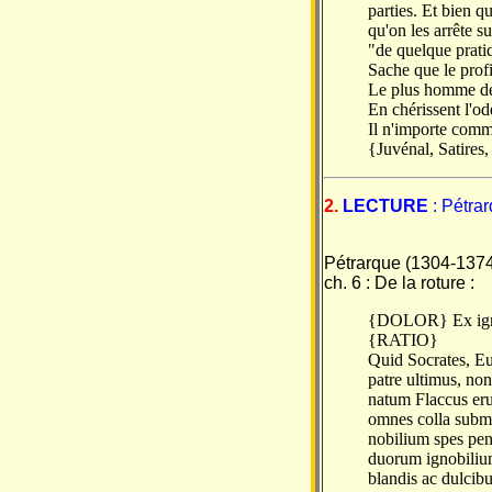
parties. Et bien q
qu'on les arrête s
"de quelque pratiq
Sache que le profi
Le plus homme de 
En chérissent l'od
Il n'importe comme
{Juvénal, Satires
2.
LECTURE
: Pétra
Pétrarque (1304-137
ch. 6 : De la roture :
{DOLOR} Ex igno
{RATIO}
Quid Socrates, E
patre ultimus, non
natum Flaccus eru
omnes colla subm
nobilium spes pe
duorum ignobiliu
blandis ac dulcibu