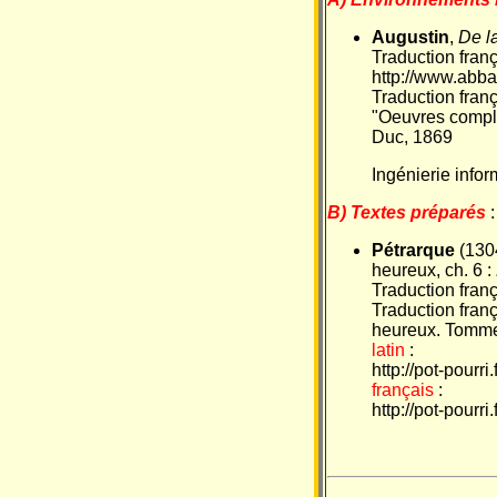
Augustin
,
De la
Traduction franç
http://www.abbay
Traduction franç
"Oeuvres complèt
Duc, 1869
Ingénierie info
B) Textes préparés
:
Pétrarque
(130
heureux, ch. 6 :
Traduction fran
Traduction franç
heureux. Tomme 
latin
:
http://pot-pourr
français
:
http://pot-pourr