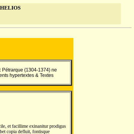
 HELIOS
: Pétrarque (1304-1374) ne
nts hypertextes & Textes
ile, et facillime exinanitur prodigus
et copia defluit, fontisque