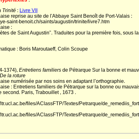
 Trinité
:
Livre VII
aise reprise au site de l'Abbaye Saint Benoît de Port-Valais :
e-saint-benoit.ch/saints/augustin/trinite/livre7.htm
aise :
es de Saint Augustin". Traduites pour la première fois, sous la 
rmatique : Boris Maroutaeff, Colin Scoupe
4-1374),
Entretiens familiers
de Pétrarque Sur la bonne et mauva
De la roture
çaise numérisée par nos soins en adaptant l’orthographie.
aise : Entretiens familiers de Pétrarque sur la bonne ou mauvaise
second. Paris, Trabouillet , 1673 .
i.fltr.ucl.ac.be/files/AClassFTP/Textes/Petrarque/de_remediis_fo
i.fltr.ucl.ac.be/files/AClassFTP/Textes/Petrarque/de_remediis_for