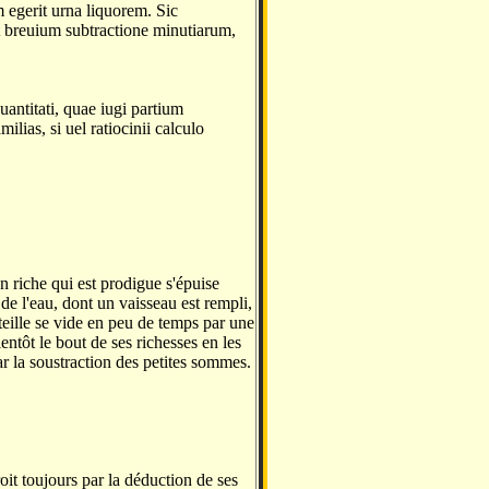
m egerit urna liquorem. Sic
t breuium subtractione minutiarum,
antitati, quae iugi partium
ilias, si uel ratiocinii calculo
 riche qui est prodigue s'épuise
de l'eau, dont un vaisseau est rempli,
uteille se vide en peu de temps par une
entôt le bout de ses richesses en les
r la soustraction des petites sommes.
it toujours par la déduction de ses