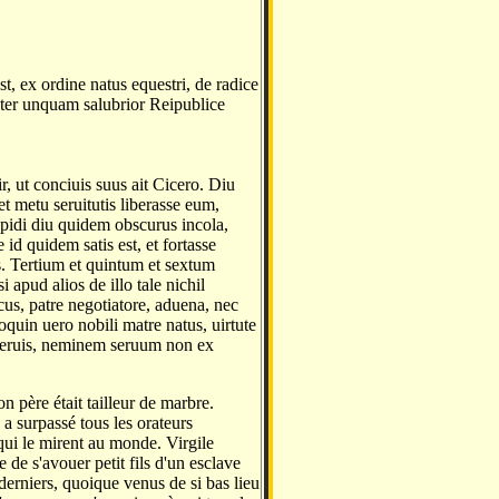
 ex ordine natus equestri, de radice
lter unquam salubrior Reipublice
r, ut conciuis suus ait Cicero. Diu
et metu seruitutis liberasse eum,
ppidi diu quidem obscurus incola,
id quidem satis est, et fortasse
s. Tertium et quintum et sextum
apud alios de illo tale nichil
scus, patre negotiatore, aduena, nec
ioquin uero nobili matre natus, uirtute
seruis, neminem seruum non ex
 père était tailleur de marbre.
a surpassé tous les orateurs
qui le mirent au monde. Virgile
 de s'avouer petit fils d'un esclave
derniers, quoique venus de si bas lieu