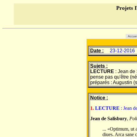
Projet
Accue
Date :
23-12-2016
Sujets :
LECTURE
: Jean de 
pense pas qu'être (n
préparés : Augustin (s
Notice :
1.
LECTURE
: Jean d
Jean de Salisbury
,
Pol
... «Optimum, ut a
diues. Arca sane 