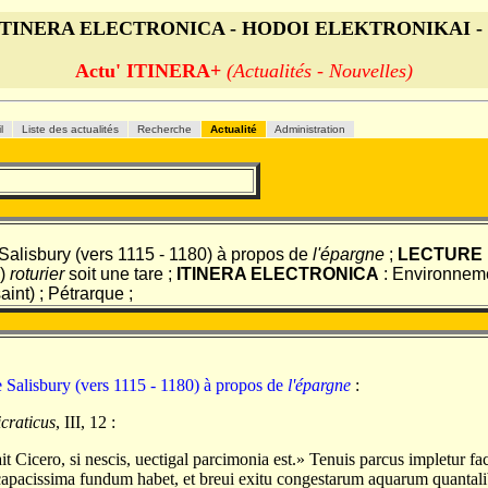
s ITINERA ELECTRONICA - HODOI ELEKTRONIKAI -
Actu' ITINERA+
(Actualités - Nouvelles)
il
Liste des actualités
Recherche
Actualité
Administration
Salisbury (vers 1115 - 1180) à propos de
l'épargne
;
LECTURE
é)
roturier
soit une tare ;
ITINERA ELECTRONICA
: Environneme
aint) ; Pétrarque ;
e Salisbury (vers 1115 - 1180) à propos de
l'épargne
:
icraticus
, III, 12 :
it Cicero, si nescis, uectigal parcimonia est.» Tenuis parcus impletur fac
capacissima fundum habet, et breui exitu congestarum aquarum quantalib