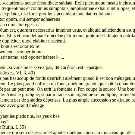
r, scaturientis uenae fecunditate sublata. Exili plerumque meatu inclusu
 frequentibus et continuis sumptibus, amplissimae exhauriuntur opes, e
 expilatur, nisi forte prodigus pecuniam inueniat rediuiuam.
tor opum, cui semper adhaerens
ssu comitatur egestas".
ndum est, quorum necessarius imminet usus, et aliquid adiiciendum est qu
t. Et licet usui defluant unicolae patrimonii, gratum est diligenti patrifam
 dupliciter, quod elabitur nescienti.
i bonus est odor ex re
 sententia semper in ore
rit nemo, sed oportet habere!» ...
venu, si vous ne le savez-pas, dit Cicéron, est l'épargne.
adoxes, VI, 3, 49}
pas beaucoup de fonds s'enrichit aisément quand il est bon ménager, un
nt. Le plus grand coffre a un fond, quelque grande que soit la quantité 
tôt par un petit trou. On tarit la fontaine si l'on coupe la source. Une bo
te. Ainsi le prodigue, si par miracle son argent ne se multiplie, trouve bi
llement par de grandes dépenses. La plus ample succession se dissipe pa
ssez avec grand ménage
e.
yant les pieds nus, les yeux bas
pas".
 Rufin, I, 35}
ner ce qui sera nécessaire et ajouter quelque chose au monceau qui décro