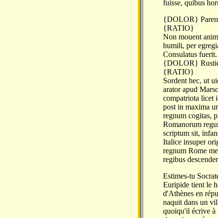
fuisse, quibus hor
{DOLOR} Parenti
{RATIO}
Non mouent animum
humili, per egreg
Consulatus fuerit.
{DOLOR} Rustica 
{RATIO}
Sordent hec, ut ui
arator apud Marsos
compatriota licet 
post in maxima urb
regnum cogitas, pr
Romanorum regum ad
scriptum sit, infa
Italice insuper or
regnum Rome meru
regibus descender
Estimes-tu Socrate
Euripide tient le 
d'Athènes en réput
naquit dans un vil
quoiqu'il écrive à