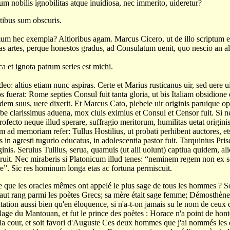
um nobilis ignobilitas atque inuidiosa, nec immerito, uideretur?
bus sum obscuris.
 hec exempla? Altioribus agam. Marcus Cicero, ut de illo scriptum est,
ias artes, perque honestos gradus, ad Consulatum uenit, quo nescio an a
et ignota patrum series est michi.
deo: altius etiam nunc aspiras. Certe et Marius rusticanus uir, sed uere ui
 fuerat: Rome septies Consul fuit tanta gloria, ut bis Italiam obsidione 
idem suus, uere dixerit. Et Marcus Cato, plebeie uir originis paruique o
e clarissimus aduena, mox ciuis eximius et Consul et Censor fuit. Si ne 
ofecto neque illud sperare, suffragio meritorum, humilitas uetat origini
 memoriam refer: Tullus Hostilius, ut probati perhibent auctores, etsi 
ns in agresti tugurio educatus, in adolescentia pastor fuit. Tarquinius Pri
iginis. Seruius Tullius, serua, quamuis (ut alii uolunt) captiua quidem, al
it. Nec miraberis si Platonicum illud tenes: “neminem regem non ex 
e”. Sic res hominum longa etas ac fortuna permiscuit.
 que les oracles mêmes ont appelé le plus sage de tous les hommes ? Son
haut rang parmi les poètes Grecs; sa mère était sage femme; Démosthène 
ation aussi bien qu'en éloquence, si n'a-t-on jamais su le nom de ceux 
lage du Mantouan, et fut le prince des poètes : Horace n'a point de honte
 la cour, et soit favori d'Auguste Ces deux hommes que j'ai nommés les 