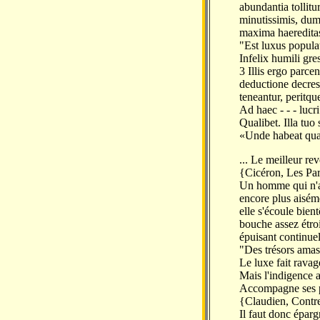
abundantia tollitu
minutissimis, dum
maxima haereditas
"Est luxus popula
Infelix humili gre
3 Illis ergo parce
deductione decresci
teneantur, peritque
Ad haec - - - lucr
Qualibet. Illa tuo
«Unde habeat quae
... Le meilleur re
{Cicéron, Les Par
Un homme qui n'a 
encore plus aiséme
elle s'écoule bien
bouche assez étroi
épuisant continue
"Des trésors ama
Le luxe fait ravag
Mais l'indigence a
Accompagne ses 
{Claudien, Contre
Il faut donc éparg