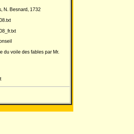
s, N. Besnard, 1732
08.txt
8_fr.txt
onseil
 du voile des fables par Mr.
t