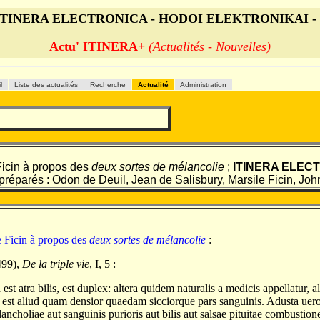
s ITINERA ELECTRONICA - HODOI ELEKTRONIKAI -
Actu' ITINERA+
(Actualités - Nouvelles)
il
Liste des actualités
Recherche
Actualité
Administration
Ficin à propos des
deux sortes de mélancolie
;
ITINERA ELEC
préparés : Odon de Deuil, Jean de Salisbury, Marsile Ficin, Joh
e Ficin à propos des
deux sortes de mélancolie
:
499),
De la triple vie
, I, 5 :
 est atra bilis, est duplex: altera quidem naturalis a medicis appellatur, a
il est aliud quam densior quaedam sicciorque pars sanguinis. Adusta uero 
ancholiae aut sanguinis purioris aut bilis aut salsae pituitae combusti