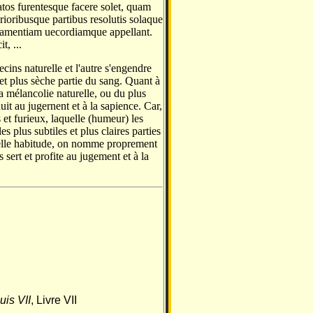
atos furentesque facere solet, quam
ioribusque partibus resolutis solaque
et amentiam uecordiamque appellant.
t, ...
cins naturelle et l'autre s'engendre
et plus sèche partie du sang. Quant à
la mélancolie naturelle, ou du plus
uit au jugernent et à la sapience. Car,
et furieux, laquelle (humeur) les
 plus subtiles et plus claires parties
aquelle habitude, on nomme proprement
sert et profite au jugement et à la
uis VII
, Livre VII