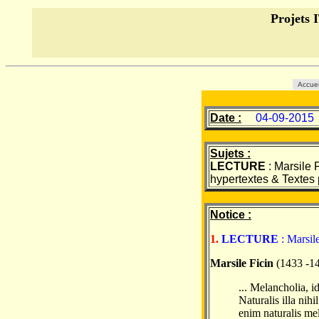
Projet
Accue
Date :
04-09-2015
Sujets :
LECTURE
: Marsile 
hypertextes & Textes 
Notice :
1.
LECTURE
: Marsil
Marsile Ficin
(1433 -1
... Melancholia, id
Naturalis illa nih
enim naturalis mel