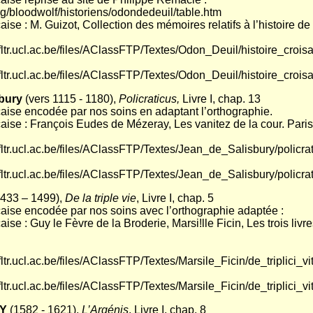
rg/bloodwolf/historiens/odondedeuil/table.htm
aise : M. Guizot, Collection des mémoires relatifs à l’histoire de
i.fltr.ucl.ac.be/files/AClassFTP/Textes/Odon_Deuil/histoire_crois
i.fltr.ucl.ac.be/files/AClassFTP/Textes/Odon_Deuil/histoire_croisa
bury
(vers 1115 - 1180),
Policraticus,
Livre I, chap. 13
çaise encodée par nos soins en adaptant l’orthographie.
çaise : François Eudes de Mézeray, Les vanitez de la cour. Paris
i.fltr.ucl.ac.be/files/AClassFTP/Textes/Jean_de_Salisbury/policr
i.fltr.ucl.ac.be/files/AClassFTP/Textes/Jean_de_Salisbury/policra
433 – 1499),
De la triple vie
, Livre I, chap. 5
çaise encodée par nos soins avec l’orthographie adaptée :
ise : Guy le Fèvre de la Broderie, Marsi!lle Ficin, Les trois livres
i.fltr.ucl.ac.be/files/AClassFTP/Textes/Marsile_Ficin/de_triplici_v
i.fltr.ucl.ac.be/files/AClassFTP/Textes/Marsile_Ficin/de_triplici_v
Y
(1582 - 1621),
L’Argénis
, Livre I, chap. 8