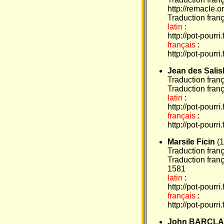
http://remacle.o
Traduction franç
latin
:
http://pot-pourr
français
:
http://pot-pourr
Jean des Salis
Traduction fran
Traduction fran
latin
:
http://pot-pourr
français
:
http://pot-pourr
Marsile Ficin
(1
Traduction fran
Traduction frança
1581
latin
:
http://pot-pourr
français
:
http://pot-pourr
John BARCLA