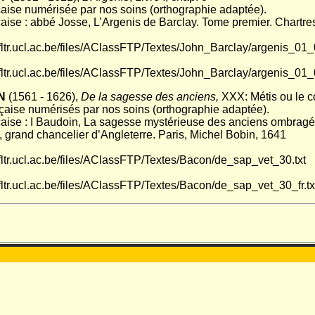
çaise numérisée par nos soins (orthographie adaptée).
çaise : abbé Josse, L’Argenis de Barclay. Tome premier. Chartre
i.fltr.ucl.ac.be/files/AClassFTP/Textes/John_Barclay/argenis_01_
i.fltr.ucl.ac.be/files/AClassFTP/Textes/John_Barclay/argenis_01_0
N
(1561 - 1626),
De la sagesse des anciens,
XXX: Métis ou le c
nçaise numérisés par nos soins (orthographie adaptée).
çaise : I Baudoin, La sagesse mystérieuse des anciens ombragée
 grand chancelier d’Angleterre. Paris, Michel Bobin, 1641
i.fltr.ucl.ac.be/files/AClassFTP/Textes/Bacon/de_sap_vet_30.txt
i.fltr.ucl.ac.be/files/AClassFTP/Textes/Bacon/de_sap_vet_30_fr.tx