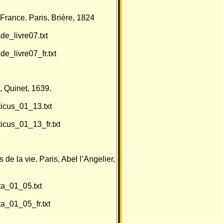
 France. Paris, Brière, 1824
ade_livre07.txt
de_livre07_fr.txt
, Quinet, 1639.
aticus_01_13.txt
ticus_01_13_fr.txt
 de la vie. Paris, Abel l’Angelier,
ita_01_05.txt
ita_01_05_fr.txt