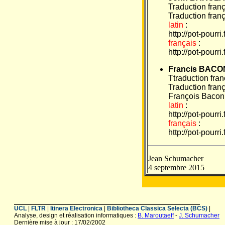
Traduction fran
Traduction fran
latin
:
http://pot-pourr
français
:
http://pot-pourr
Francis BACO
Ttraduction fra
Traduction fran
François Bacon,
latin
:
http://pot-pourr
français
:
http://pot-pourr
Jean Schumacher
4 septembre 2015
UCL
|
FLTR
|
Itinera Electronica
|
Bibliotheca Classica Selecta (BCS)
|
Analyse, design et réalisation informatiques :
B. Maroutaeff
-
J. Schumacher
Dernière mise à jour : 17/02/2002