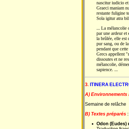
nascitur iudicio e
Graeci maniam nun
restante fuligine
Sola igitur atra b
... La mélancolie 
par une ardeur et 
la brûlée, elle es
pur sang, ou de la
pendant que cette
Grecs appellent "m
dissoutes et ne re
mélancolie, démenc
sapience. ...
3.
ITINERA ELECT
A) Environnements 
Semaine de relâche
B) Textes préparés
:
Odon (Eudes) 
Traduction franç