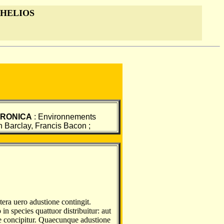
 HELIOS
TRONICA
: Environnements
n Barclay, Francis Bacon ;
ltera uero adustione contingit.
in species quattuor distribuitur: aut
one concipitur. Quaecunque adustione