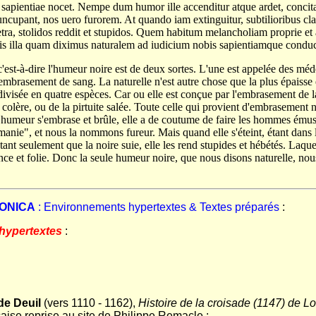
t sapientiae nocet. Nempe dum humor ille accenditur atque ardet, concit
cupant, nos uero furorem. At quando iam extinguitur, subtilioribus clar
 tetra, stolidos reddit et stupidos. Quem habitum melancholiam proprie 
ilis illa quam diximus naturalem ad iudicium nobis sapientiamque conduci
c'est-à-dire l'humeur noire est de deux sortes. L'une est appelée des méde
embrasement de sang. La naturelle n'est autre chose que la plus épaisse 
t divisée en quatre espèces. Car ou elle est conçue par l'embrasement de 
 colère, ou de la pirtuite salée. Toute celle qui provient d'embrasement n
 humeur s'embrase et brûle, elle a de coutume de faire les hommes émus 
anie", et nous la nommons fureur. Mais quand elle s'éteint, étant dans les
stant seulement que la noire suie, elle les rend stupides et hébétés. L
e et folie. Donc la seule humeur noire, que nous disons naturelle, nous 
RONICA
: Environnements hypertextes & Textes préparés
:
hypertextes
:
de Deuil
(vers 1110 - 1162),
Histoire de la croisade (1147) de Lo
aise reprise au site de Philippe Remacle :