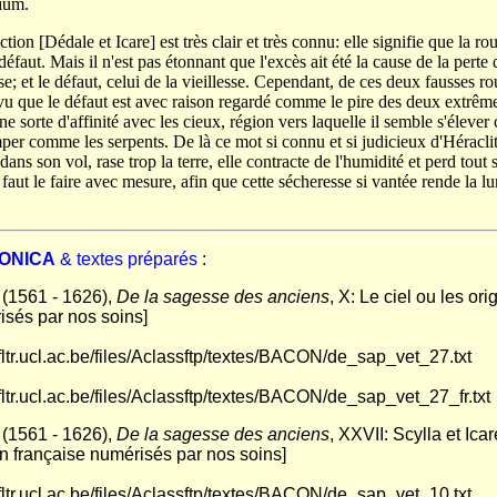
dium.
ction [Dédale et Icare] est très clair et très connu: elle signifie que la ro
 défaut. Mais il n'est pas étonnant que l'excès ait été la cause de la perte d
se; et le défaut, celui de la vieillesse. Cependant, de ces deux fausses ro
u que le défaut est avec raison regardé comme le pire des deux extrêmes
e sorte d'affinité avec les cieux, région vers laquelle il semble s'éleve
er comme les serpents. De là ce mot si connu et si judicieux d'Héraclite
 dans son vol, rase trop la terre, elle contracte de l'humidité et perd tout
 faut le faire avec mesure, afin que cette sécheresse si vantée rende la lu
RONICA
& textes préparés
:
(1561 - 1626),
De la sagesse des anciens
, X: Le ciel ou les ori
isés par nos soins]
i.fltr.ucl.ac.be/files/Aclassftp/textes/BACON/de_sap_vet_27.txt
i.fltr.ucl.ac.be/files/Aclassftp/textes/BACON/de_sap_vet_27_fr.txt
(1561 - 1626),
De la sagesse des anciens
, XXVII: Scylla et Ica
ion française numérisés par nos soins]
i.fltr.ucl.ac.be/files/Aclassftp/textes/BACON/de_sap_vet_10.txt