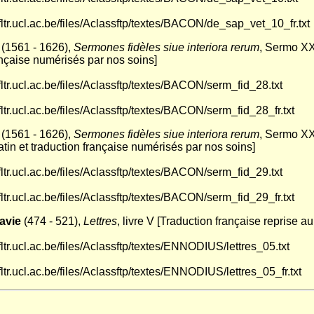
i.fltr.ucl.ac.be/files/Aclassftp/textes/BACON/de_sap_vet_10_fr.txt
(1561 - 1626),
Sermones fidèles siue interiora rerum
, Sermo XX
ançaise numérisés par nos soins]
i.fltr.ucl.ac.be/files/Aclassftp/textes/BACON/serm_fid_28.txt
i.fltr.ucl.ac.be/files/Aclassftp/textes/BACON/serm_fid_28_fr.txt
(1561 - 1626),
Sermones fidèles siue interiora rerum
, Sermo XX
latin et traduction française numérisés par nos soins]
i.fltr.ucl.ac.be/files/Aclassftp/textes/BACON/serm_fid_29.txt
i.fltr.ucl.ac.be/files/Aclassftp/textes/BACON/serm_fid_29_fr.txt
avie
(474 - 521),
Lettres
, livre V [Traduction française reprise a
i.fltr.ucl.ac.be/files/Aclassftp/textes/ENNODIUS/lettres_05.txt
.fltr.ucl.ac.be/files/Aclassftp/textes/ENNODIUS/lettres_05_fr.txt