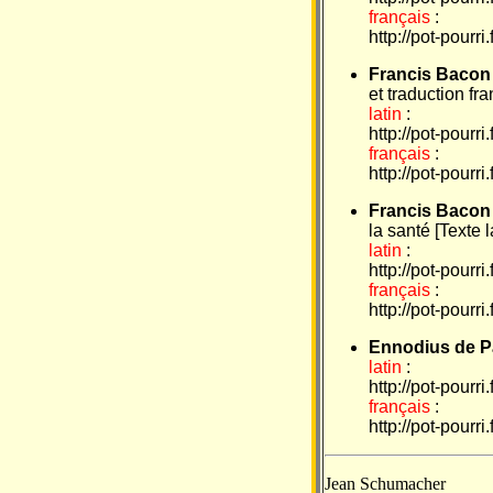
français
:
http://pot-pourr
Francis Bacon
et traduction fr
latin
:
http://pot-pourr
français
:
http://pot-pourr
Francis Bacon
la santé [Texte 
latin
:
http://pot-pourr
français
:
http://pot-pourr
Ennodius de P
latin
:
http://pot-pourr
français
:
http://pot-pourri
Jean Schumacher