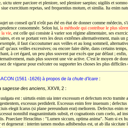
uictu utere parciore et pleniore, sed pleniore saepius; uigiliis et somn
iue exercitium repetas, sed frequentius motum, et similia. Ita enim natu
sujet un conseil qu'il n'eût pas été en état de donner comme médecin, s'
 prudence consommée. Selon lui,
la méthode qui contribue le plus sûrem
 la vie
, est celle qui consiste à varier son régime alimentaire, ses exerc
raires, et en se portant vers les deux extrêmes alternativement, mais un
 exemple, il faut s'accoutumer aux veilles et au long sommeil, alternat
f' qu'aux veilles excessives; ou encore faire diète, dans certains temps
hant, à cet égard, un peu plus souvent par excès que par défaut ; enfin, 
lternativement, mais plus souvent une vie active. C'est le moyen de donner
z de vigueur pour exécuter ou supporter les choses les plus difficiles e
 BACON (1561 -1626) à propos de
la chute d'Icare
:
a sagesse des anciens
, XXVII, 2 :
t uulgata est : uirtutis enim uia inter excessum et defectum recto tramite
e gestientem, excessus perdiderit. Excessus enim fere inuenum ; defectus 
ciuis elegit Icarus (si plane pereundum erat) meliorem. Defectus enim re
ssui nonnihil magnanimitatis subsit, et cognationis cum coelo, ad inst
ptilis. Praeclare Heraclitus : "Lumen siccum, optima anima". Nam si e
 et degenerat : interim tamen modus adhibendus est, ut ab illa siccitate 