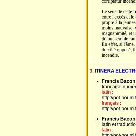
corripiatur incen
Le sens de cette fi
entre l'excès et le
propre à la jeunes
moins mauvaise, v
magnanimité, et un
défaut semble ramp
En effet, si l'âme,
du côté opposé, il
incendie.
3.
ITINERA ELECT
Francis Bacon
française numér
latin
:
http://pot-pourr
français
:
http://pot-pourr
Francis Bacon
latin et traduct
latin
:
http://pot-pourr