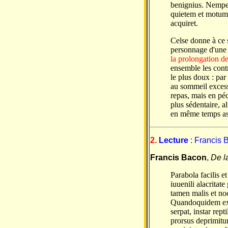
benignius. Nempe, 
quietem et motum s
acquiret.
Celse donne à ce 
personnage d'une
la prolongation de
ensemble les cont
le plus doux : par
au sommeil excessi
repas, mais en péc
plus sédentaire, a
en même temps asse
2.
Lecture
: Francis
Francis Bacon
,
De l
Parabola facilis e
iuuenili alacritat
tamen malis et no
Quandoquidem exce
serpat, instar re
prorsus deprimitur