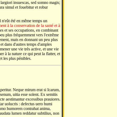
o largiori insuescas, sed somno magis;
ra simul et fouebitur et robur
il n'eût été en même temps un
ent à la conservation de la santé et à
ices et ses occupations, en combinant
 peu plus fréquemment vers l'extrême
ivement, mais en donnant un peu plus
, et dans d'autres temps d'amples
mener une vie très active, et une vie
 à la nature ce qui peut la flatter, et
t les plus pénibles.
 aperitur. Neque mirum erat si Icarum,
senum, uitia esse solent. Ex semitis
cte aestimantur excessibus prauiores.
ar uolucris : defectus uero humi
x humo humorem contrahat anima,
laudata lumen reddatur subtilius, non