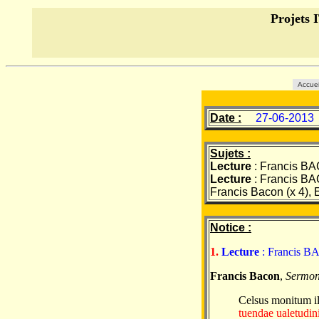
Projet
Accue
Date :
27-06-2013
Sujets :
Lecture
: Francis BAC
Lecture
: Francis BA
Francis Bacon (x 4), 
Notice :
1.
Lecture
: Francis BA
Francis Bacon
,
Sermone
Celsus monitum il
tuendae ualetudin