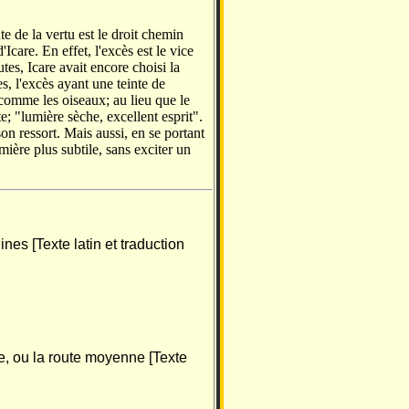
ute de la vertu est le droit chemin
'Icare. En effet, l'excès est le vice
utes, Icare avait encore choisi la
, l'excès ayant une teinte de
r comme les oiseaux; au lieu que le
; "lumière sèche, excellent esprit".
 son ressort. Mais aussi, en se portant
mière plus subtile, sans exciter un
gines [Texte latin et traduction
re, ou la route moyenne [Texte