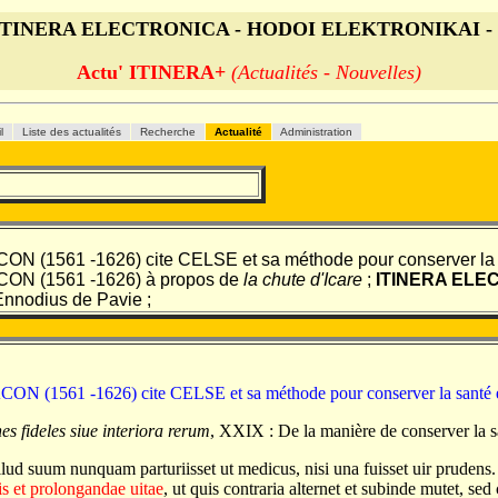
s ITINERA ELECTRONICA - HODOI ELEKTRONIKAI -
Actu' ITINERA+
(Actualités - Nouvelles)
il
Liste des actualités
Recherche
Actualité
Administration
ON (1561 -1626) cite CELSE et sa méthode pour conserver la sa
CON (1561 -1626) à propos de
la chute d'Icare
;
ITINERA ELE
Ennodius de Pavie ;
CON (1561 -1626) cite CELSE et sa méthode pour conserver la santé et
s fideles siue interiora rerum
, XXIX : De la manière de conserver la s
lud suum nunquam parturiisset ut medicus, nisi una fuisset uir prudens
is et prolongandae uitae
, ut quis contraria alternet et subinde mutet, s