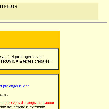
 HELIOS
nté et prolonger la vie ;
CTRONICA
& textes préparés :
 prolonger la vie :
anté :
.
In praeceptis dat tanquam arcanum
ed cum inclinatione in extremum