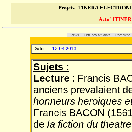
Projets ITINERA ELECTRON
Actu' ITINE
Accueil
Liste des actualités
Recherche
Date :
12-03-2013
Sujets :
Lecture
: Francis BAC
anciens prevalaient d
honneurs heroiques et
Francis BACON (1561 
de
la fiction du theat