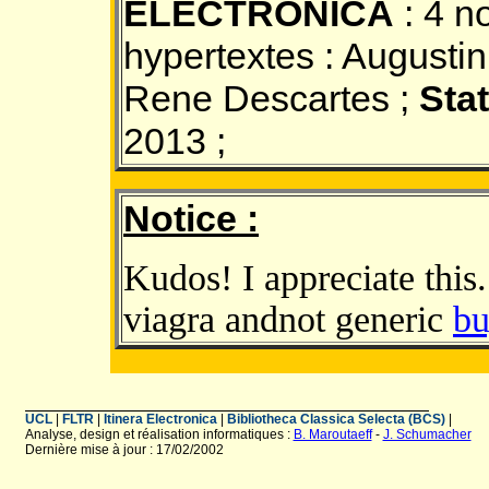
ELECTRONICA
: 4 n
hypertextes : Augustin 
Rene Descartes ;
Stat
2013 ;
Notice :
Kudos! I appreciate this
viagra andnot generic
bu
UCL
|
FLTR
|
Itinera Electronica
|
Bibliotheca Classica Selecta (BCS)
|
Analyse, design et réalisation informatiques :
B. Maroutaeff
-
J. Schumacher
Dernière mise à jour : 17/02/2002