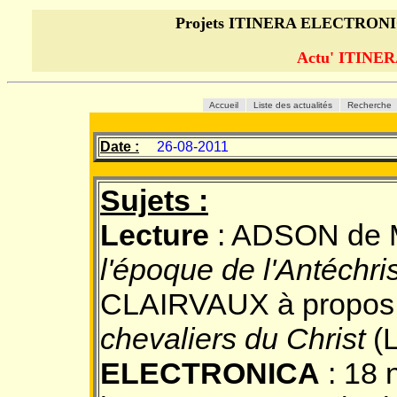
Projets ITINERA ELECTRON
Actu' ITINE
Accueil
Liste des actualités
Recherche
Date :
26-08-2011
Sujets :
Lecture
: ADSON de M
l'époque de l'Antéchris
CLAIRVAUX à propos
chevaliers du Christ
(L
ELECTRONICA
: 18 