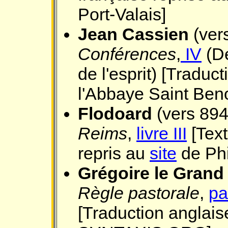
Port-Valais]
Jean Cassien
(ver
Conférences
,
IV
(De
de l'esprit) [Traduc
l'Abbaye Saint Beno
Flodoard
(vers 894
Reims
,
livre III
[Text
repris au
site
de Phi
Grégoire le Grand
Règle pastorale
,
pa
[Traduction anglais