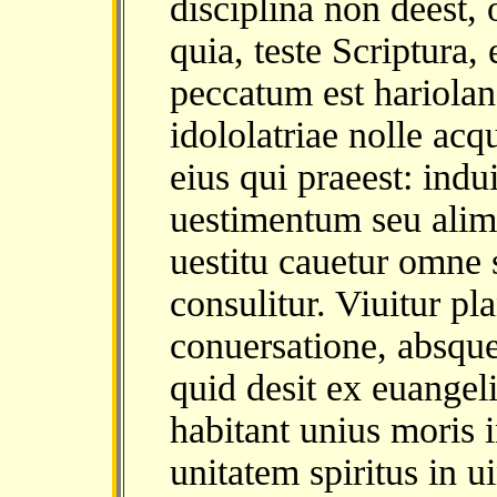
disciplina non deest,
quia, teste Scriptura, e
peccatum est hariolan
idololatriae nolle acq
eius qui praeest: indu
uestimentum seu alime
uestitu cauetur omne s
consulitur. Viuitur p
conuersatione, absque
quid desit ex euangel
habitant unius moris i
unitatem spiritus in u