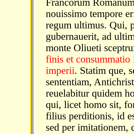
Francorum Romanum im
nouissimo tempore er
regum ultimus. Qui, 
gubernauerit, ad ulti
monte Oliueti sceptr
finis et consummati
imperii
. Statim que, 
sententiam, Antichris
reuelabitur quidem ho
qui, licet homo sit, 
filius perditionis, id 
sed per imitationem, 