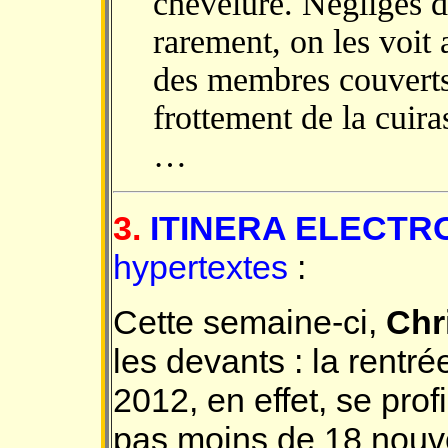
chevelure. Négligés d
rarement, on les voit 
des membres couverts 
frottement de la cuira
…
3.
ITINERA ELECTR
hypertextes
:
Cette semaine-ci,
Chr
les devants : la rentr
2012, en effet, se profi
pas moins de 18 nou