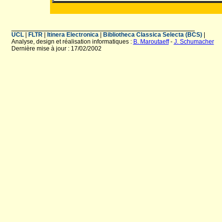
UCL
|
FLTR
|
Itinera Electronica
|
Bibliotheca Classica Selecta (BCS)
|
Analyse, design et réalisation informatiques :
B. Maroutaeff
-
J. Schumacher
Dernière mise à jour : 17/02/2002