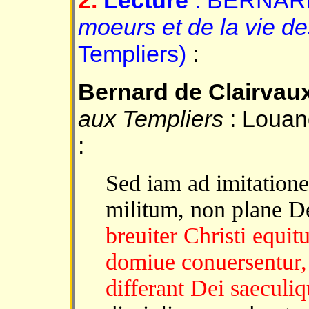
2.
Lecture
: BERNARD
moeurs et de la vie de
Templiers)
:
Bernard de Clairvau
aux Templiers
: Louang
:
Sed iam ad imitation
militum, non plane D
breuiter Christi equit
domiue conuersentur,
differant Dei saeculiq