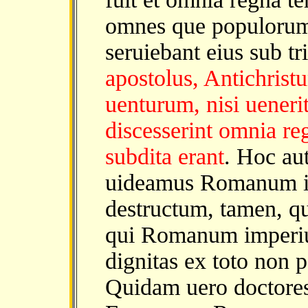
omnes que populorum
seruiebant eius sub tr
apostolus, Antichris
uenturum, nisi uenerit
discesserint omnia r
subdita erant
. Hoc au
uideamus Romanum i
destructum, tamen, q
qui Romanum imperiu
dignitas ex toto non pe
Quidam uero doctores