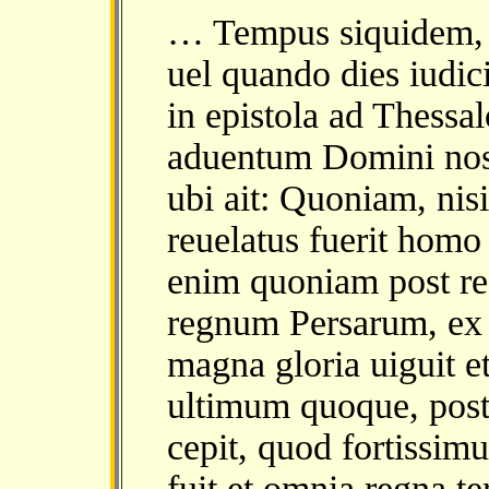
… Tempus siquidem, q
uel quando dies iudici
in epistola ad Thess
aduentum Domini nostr
ubi ait: Quoniam, nis
reuelatus fuerit homo 
enim quoniam post re
regnum Persarum, ex
magna gloria uiguit e
ultimum quoque, pos
cepit, quod fortiss
fuit et omnia regna t