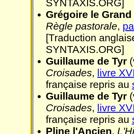
SYNTAXIS.ORG]
Grégoire le Grand
Règle pastorale
,
par
[Traduction anglais
SYNTAXIS.ORG]
Guillaume de Tyr
(
Croisades
,
livre XVI
française repris au
Guillaume de Tyr
(
Croisades
,
livre XVI
française repris au
Pline l'Ancien
,
L'H