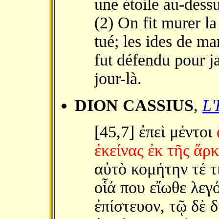
une étoile au-dessu
(2) On fit murer la
tué; les ides de mar
fut défendu pour j
jour-là.
DION CASSIUS
,
L'
[45,7] ἐπεὶ μέντοι
ἐκείνας ἐκ τῆς ἄρ
αὐτὸ κομήτην τέ τ
οἷά που εἴωθε λεγ
ἐπίστευον, τῷ δὲ 