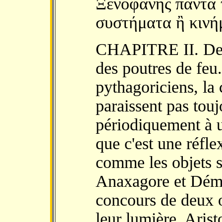
Ξενοφάνης πάντα 
συστήματα ἢ κινή
CHAPITRE II. Des 
des poutres de feu
pythagoriciens, la 
paraissent pas tou
périodiquement à u
que c'est une réfle
comme les objets so
Anaxagore et Démoc
concours de deux o
leur lumière. Arist