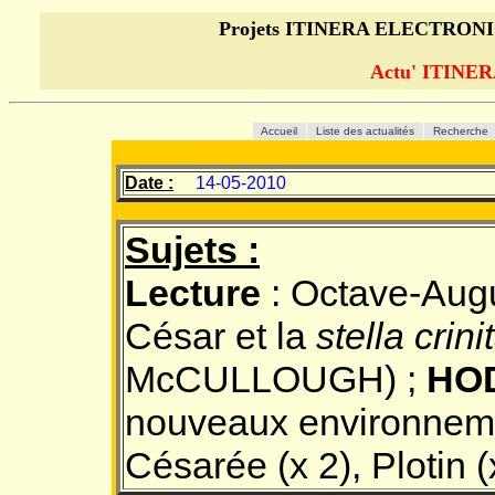
Projets ITINERA ELECTRON
Actu' ITINE
Accueil
Liste des actualités
Recherche
Date :
14-05-2010
Sujets :
Lecture
: Octave-Augu
César et la
stella crini
McCULLOUGH) ;
HO
nouveaux environneme
Césarée (x 2), Plotin (