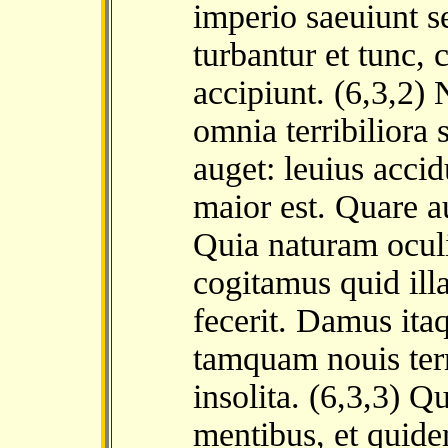
imperio saeuiunt s
turbantur et tunc, 
accipiunt. (6,3,2)
omnia terribiliora
auget: leuius accid
maior est. Quare a
Quia naturam ocul
cogitamus quid illa
fecerit. Damus ita
tamquam nouis terr
insolita. (6,3,3) Q
mentibus, et quidem