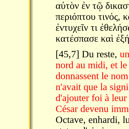
αὐτὸν ἐν τῷ δικα
περιόπτου τινός, κ
ἐντυχεῖν τι ἐθελή
κατέσπασε καὶ ἐξ
[45,7] Du reste,
un
nord au midi, et l
donnassent le nom 
n'avait que la signi
d'ajouter foi à leur
César devenu immo
Octave, enhardi, l