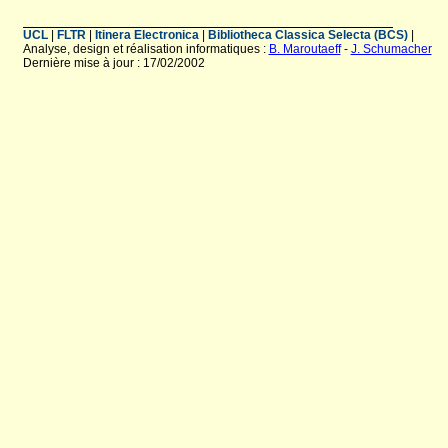
UCL
|
FLTR
|
Itinera Electronica
|
Bibliotheca Classica Selecta (BCS)
|
Analyse, design et réalisation informatiques :
B. Maroutaeff
-
J. Schumacher
Dernière mise à jour : 17/02/2002