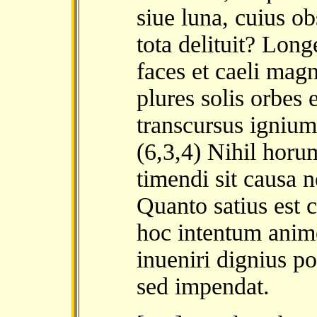
siue luna, cuius ob
tota delituit? Long
faces et caeli mag
plures solis orbes 
transcursus igniu
(6,3,4) Nihil horu
timendi sit causa n
Quanto satius est c
hoc intentum anim
inueniri dignius p
sed impendat.