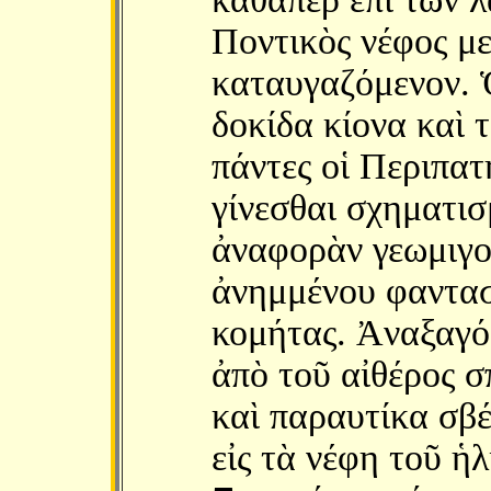
Ποντικὸς νέφος μ
καταυγαζόμενον. 
δοκίδα κίονα καὶ 
πάντες οἱ Περιπατ
γίνεσθαι σχηματισ
ἀναφορὰν γεωμιγο
ἀνημμένου φαντασί
κομήτας. Ἀναξαγό
ἀπὸ τοῦ αἰθέρος σ
καὶ παραυτίκα σβ
εἰς τὰ νέφη τοῦ ἡλ