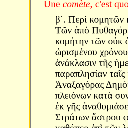
Une
comète
, c'est qu
βʹ. Περὶ κομητῶν 
Τῶν ἀπὸ Πυθαγόρου
κομήτην τῶν οὐκ ἀ
ὡρισμένου χρόνου 
ἀνάκλασιν τῆς ἡμε
παραπλησίαν ταῖς 
Ἀναξαγόρας Δημόκ
πλειόνων κατὰ συ
ἐκ γῆς ἀναθυμιάσε
Στράτων ἄστρου φ
καθάπερ ἐπὶ τῶν λ