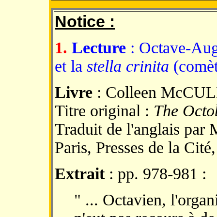
Notice :
1.
Lecture
: Octave-Augu
et la
stella crinita
(comè
Livre
: Colleen McC
Titre original :
The Octo
Traduit de l'anglais par 
Paris, Presses de la Cité
Extrait
: pp. 978-981 :
" ... Octavien, l'orga