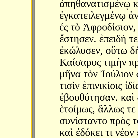
ἀπηθανατισμένῳ κ
ἐγκατειλεγμένῳ ἀ
ἐς τὸ Ἀφροδίσιον,
ἔστησεν. ἐπειδή τ
ἐκώλυσεν, οὕτω δὴ
Καίσαρος τιμὴν πρ
μῆνα τὸν Ἰούλιον 
τισὶν ἐπινικίοις ἰ
ἐβουθύτησαν. καὶ 
ἑτοίμως, ἄλλως τε
συνίσταντο πρὸς τ
καὶ ἐδόκει τι νέον